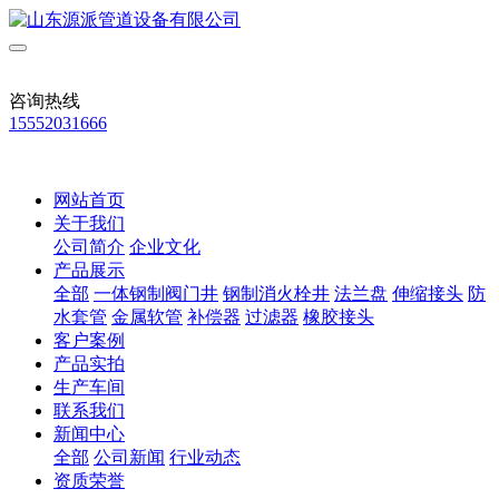
咨询热线
15552031666
网站首页
关于我们
公司简介
企业文化
产品展示
全部
一体钢制阀门井
钢制消火栓井
法兰盘
伸缩接头
防
水套管
金属软管
补偿器
过滤器
橡胶接头
客户案例
产品实拍
生产车间
联系我们
新闻中心
全部
公司新闻
行业动态
资质荣誉