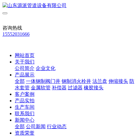
咨询热线
15552031666
网站首页
关于我们
公司简介
企业文化
产品展示
全部
一体钢制阀门井
钢制消火栓井
法兰盘
伸缩接头
防
水套管
金属软管
补偿器
过滤器
橡胶接头
客户案例
产品实拍
生产车间
联系我们
新闻中心
全部
公司新闻
行业动态
资质荣誉