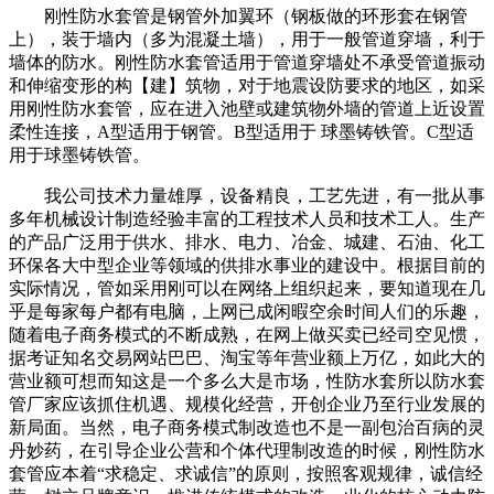
刚性防水套管是钢管外加翼环（钢板做的环形套在钢管
上），装于墙内（多为混凝土墙），用于一般管道穿墙，利于
墙体的防水。刚性防水套管适用于管道穿墙处不承受管道振动
和伸缩变形的构【建】筑物，对于地震设防要求的地区，如采
用刚性防水套管，应在进入池壁或建筑物外墙的管道上近设置
柔性连接，A型适用于钢管。B型适用于 球墨铸铁管。C型适
用于球墨铸铁管。
我公司技术力量雄厚，设备精良，工艺先进，有一批从事
多年机械设计制造经验丰富的工程技术人员和技术工人。生产
的产品广泛用于供水、排水、电力、冶金、城建、石油、化工
环保各大中型企业等领域的供排水事业的建设中。根据目前的
实际情况，管如采用刚可以在网络上组织起来，要知道现在几
乎是每家每户都有电脑，上网已成闲暇空余时间人们的乐趣，
随着电子商务模式的不断成熟，在网上做买卖已经司空见惯，
据考证知名交易网站巴巴、淘宝等年营业额上万亿，如此大的
营业额可想而知这是一个多么大是市场，性防水套所以防水套
管厂家应该抓住机遇、规模化经营，开创企业乃至行业发展的
新局面。当然，电子商务模式制改造也不是一副包治百病的灵
丹妙药，在引导企业公营和个体代理制改造的时候，刚性防水
套管应本着“求稳定、求诚信”的原则，按照客观规律，诚信经