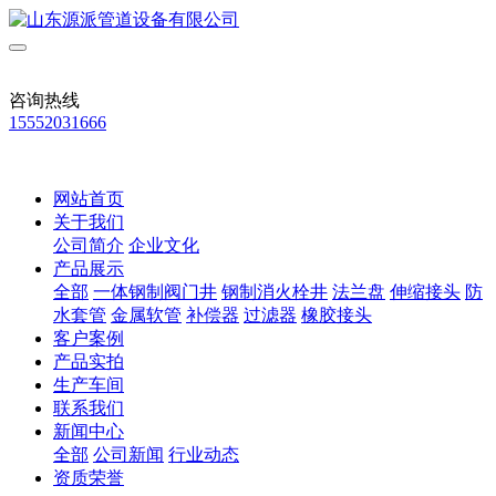
咨询热线
15552031666
网站首页
关于我们
公司简介
企业文化
产品展示
全部
一体钢制阀门井
钢制消火栓井
法兰盘
伸缩接头
防
水套管
金属软管
补偿器
过滤器
橡胶接头
客户案例
产品实拍
生产车间
联系我们
新闻中心
全部
公司新闻
行业动态
资质荣誉