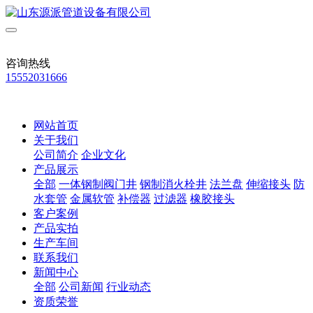
咨询热线
15552031666
网站首页
关于我们
公司简介
企业文化
产品展示
全部
一体钢制阀门井
钢制消火栓井
法兰盘
伸缩接头
防
水套管
金属软管
补偿器
过滤器
橡胶接头
客户案例
产品实拍
生产车间
联系我们
新闻中心
全部
公司新闻
行业动态
资质荣誉