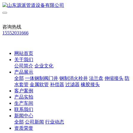
咨询热线
15552031666
网站首页
关于我们
公司简介
企业文化
产品展示
全部
一体钢制阀门井
钢制消火栓井
法兰盘
伸缩接头
防
水套管
金属软管
补偿器
过滤器
橡胶接头
客户案例
产品实拍
生产车间
联系我们
新闻中心
全部
公司新闻
行业动态
资质荣誉