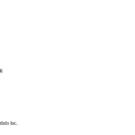
南
nfo Inc.