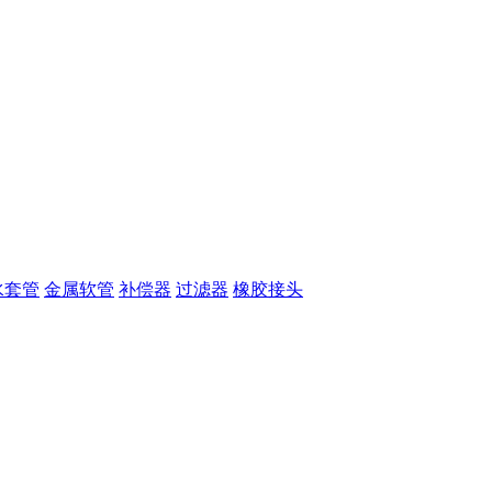
水套管
金属软管
补偿器
过滤器
橡胶接头