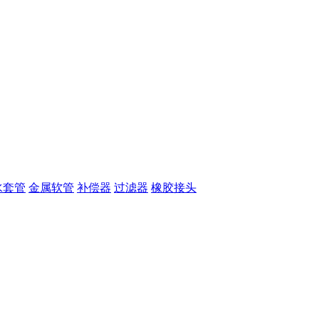
水套管
金属软管
补偿器
过滤器
橡胶接头