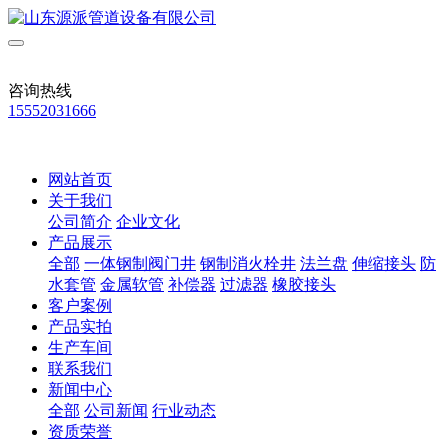
咨询热线
15552031666
网站首页
关于我们
公司简介
企业文化
产品展示
全部
一体钢制阀门井
钢制消火栓井
法兰盘
伸缩接头
防
水套管
金属软管
补偿器
过滤器
橡胶接头
客户案例
产品实拍
生产车间
联系我们
新闻中心
全部
公司新闻
行业动态
资质荣誉