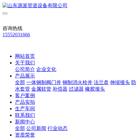
咨询热线
15552031666
网站首页
关于我们
公司简介
企业文化
产品展示
全部
一体钢制阀门井
钢制消火栓井
法兰盘
伸缩接头
防
水套管
金属软管
补偿器
过滤器
橡胶接头
客户案例
产品实拍
生产车间
联系我们
新闻中心
全部
公司新闻
行业动态
资质荣誉