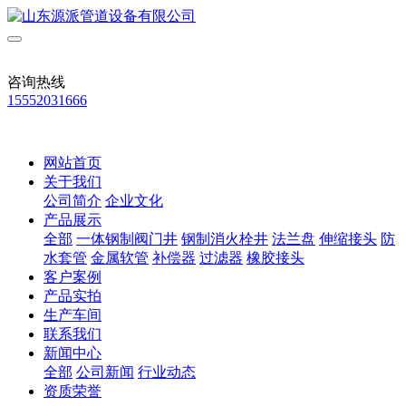
咨询热线
15552031666
网站首页
关于我们
公司简介
企业文化
产品展示
全部
一体钢制阀门井
钢制消火栓井
法兰盘
伸缩接头
防
水套管
金属软管
补偿器
过滤器
橡胶接头
客户案例
产品实拍
生产车间
联系我们
新闻中心
全部
公司新闻
行业动态
资质荣誉