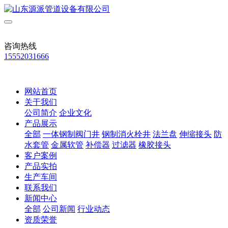
咨询热线
15552031666
网站首页
关于我们
公司简介
企业文化
产品展示
全部
一体钢制阀门井
钢制消火栓井
法兰盘
伸缩接头
防
水套管
金属软管
补偿器
过滤器
橡胶接头
客户案例
产品实拍
生产车间
联系我们
新闻中心
全部
公司新闻
行业动态
资质荣誉