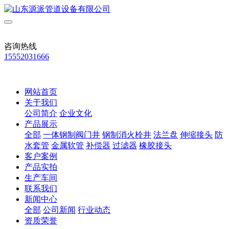
咨询热线
15552031666
网站首页
关于我们
公司简介
企业文化
产品展示
全部
一体钢制阀门井
钢制消火栓井
法兰盘
伸缩接头
防
水套管
金属软管
补偿器
过滤器
橡胶接头
客户案例
产品实拍
生产车间
联系我们
新闻中心
全部
公司新闻
行业动态
资质荣誉