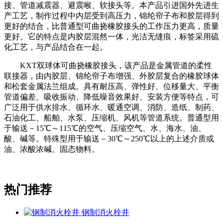
接、管道减震器、避震喉、软接头等。本产品引进国外先进生
产工艺，制作过程中内层受到高压力，锦纶帘子布和胶层得到
更好的结合，比普通型可曲挠橡胶接头的工作压力更高，质量
更好。它的特点是内胶层混然一体，光洁无缝痕，标签采用硫
化工艺，与产品结合在一起。
KXT双球体可曲挠橡胶接头，该产品是金属管道的柔性
联接器，由内胶层、锦纶帘子布增强、外胶层复合的橡胶球体
和松套金属法兰组成。具有耐压高、弹性好、位移量大、平衡
管道偏差、吸收振动、降低噪音效果好、安装方便等特点，可
广泛用于供水排水、循环水、暖通空调、消防、造纸、制药、
石油化工、船舶、水泵、压缩机、风机等管道系统。普通型用
于输送－15℃～115℃的空气、压缩空气、水、海水、油、
酸、碱等。特殊型用于输送－30℃～250℃以上的上述介质或
油、浓酸浓碱、固态物料。
热门推荐
钢制消火栓井