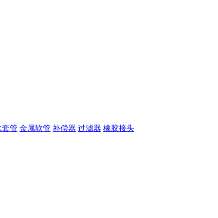
水套管
金属软管
补偿器
过滤器
橡胶接头