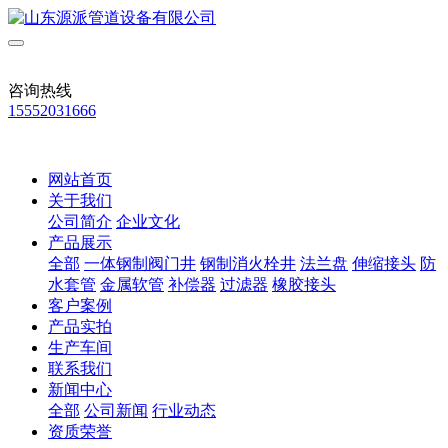
咨询热线
15552031666
网站首页
关于我们
公司简介
企业文化
产品展示
全部
一体钢制阀门井
钢制消火栓井
法兰盘
伸缩接头
防
水套管
金属软管
补偿器
过滤器
橡胶接头
客户案例
产品实拍
生产车间
联系我们
新闻中心
全部
公司新闻
行业动态
资质荣誉