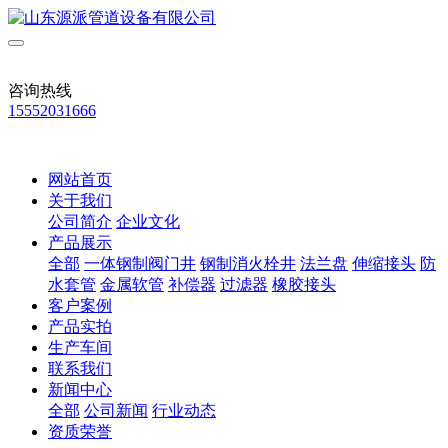
咨询热线
15552031666
网站首页
关于我们
公司简介
企业文化
产品展示
全部
一体钢制阀门井
钢制消火栓井
法兰盘
伸缩接头
防
水套管
金属软管
补偿器
过滤器
橡胶接头
客户案例
产品实拍
生产车间
联系我们
新闻中心
全部
公司新闻
行业动态
资质荣誉