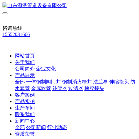
咨询热线
15552031666
网站首页
关于我们
公司简介
企业文化
产品展示
全部
一体钢制阀门井
钢制消火栓井
法兰盘
伸缩接头
防
水套管
金属软管
补偿器
过滤器
橡胶接头
客户案例
产品实拍
生产车间
联系我们
新闻中心
全部
公司新闻
行业动态
资质荣誉